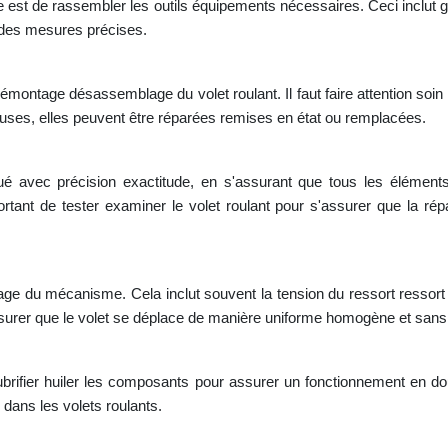
ape est de rassembler les outils équipements nécessaires. Ceci inclut
r des mesures précises.
montage désassemblage du volet roulant. Il faut faire attention s
euses, elles peuvent être réparées remises en état ou remplacées.
é avec précision exactitude, en s'assurant que tous les éléments
ortant de tester examiner le volet roulant pour s'assurer que la rép
age du mécanisme. Cela inclut souvent la tension du ressort ressort
ssurer que le volet se déplace de manière uniforme homogène et sans 
ubrifier huiler les composants pour assurer un fonctionnement en douc
 dans les volets roulants.