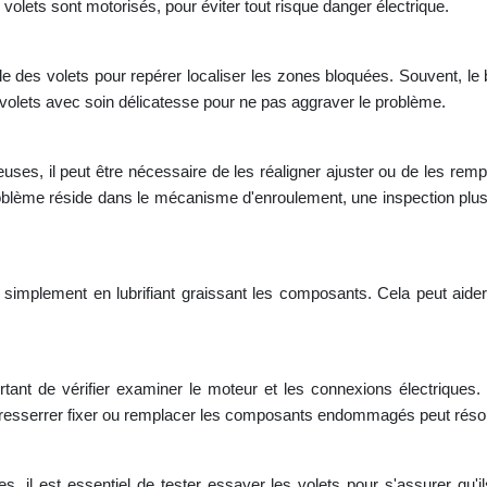
s volets sont motorisés, pour éviter tout risque danger électrique.
le des volets pour repérer localiser les zones bloquées. Souvent, l
s volets avec soin délicatesse pour ne pas aggraver le problème.
ses, il peut être nécessaire de les réaligner ajuster ou de les rem
blème réside dans le mécanisme d'enroulement, une inspection plus
simplement en lubrifiant graissant les composants. Cela peut aider 
portant de vérifier examiner le moteur et les connexions électriqu
resserrer fixer ou remplacer les composants endommagés peut réso
s, il est essentiel de tester essayer les volets pour s'assurer qu'i