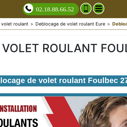
02.18.88.66.52
volet roulant
>
Deblocage de volet roulant Eure
>
Debloc
 VOLET ROULANT FOU
locage de volet roulant Foulbec 2