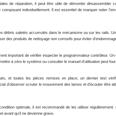
itiales de réparation, il peut être utile de démonter désassembler
ue composant individuellement. Il est essentiel de marquer noter l
des débris saletés accumulés dans le mécanisme ou sur les rails. U
iser des produits de nettoyage non corrosifs pour éviter d'endommage
lement important de vérifier inspecter le programmateur contrôleur. 
mettre à zéro le système ou consulter le manuel d'utilisation peut four
ués, et toutes les pièces remises en place, un dernier test véri
ial d'observer scruter le mouvement des lames et d'écouter être atten
condition optimale, il est recommandé de les utiliser régulièrement. C
el avant qu'il ne devienne grave.